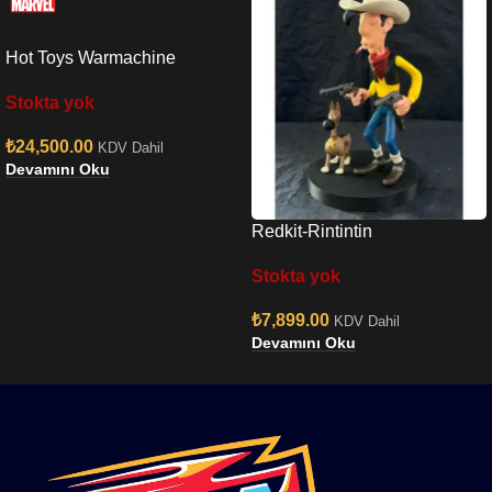
Hot Toys Warmachine
Endgame Sixth Scale Figure
Stokta yok
₺
24,500.00
KDV Dahil
Devamını Oku
Redkit-Rintintin
Stokta yok
₺
7,899.00
KDV Dahil
Devamını Oku