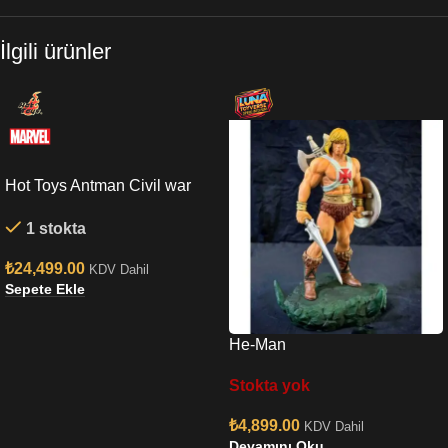
İlgili ürünler
Hot Toys Antman Civil war
Sixth Scale Figure
1 stokta
₺
24,499.00
KDV Dahil
Sepete Ekle
He-Man
Stokta yok
₺
4,899.00
KDV Dahil
Devamını Oku