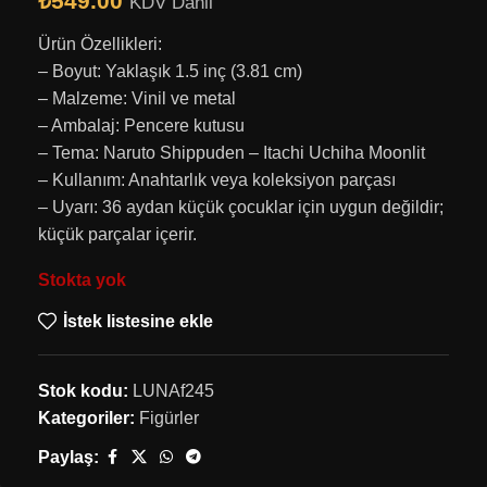
₺
549.00
KDV Dahil
Ürün Özellikleri:
– Boyut: Yaklaşık 1.5 inç (3.81 cm)
– Malzeme: Vinil ve metal
– Ambalaj: Pencere kutusu
– Tema: Naruto Shippuden – Itachi Uchiha Moonlit
– Kullanım: Anahtarlık veya koleksiyon parçası
– Uyarı: 36 aydan küçük çocuklar için uygun değildir;
küçük parçalar içerir.
Stokta yok
İstek listesine ekle
Stok kodu:
LUNAf245
Kategoriler:
Figürler
Paylaş: