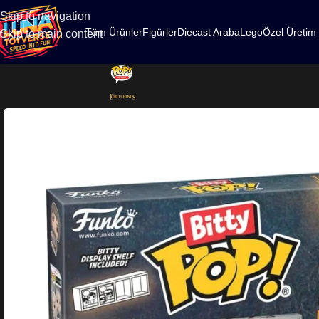
500
Skip to navigation
Tüm Ürünler
Figürler
Diecast Araba
Lego
Özel Üretim
Skip to main content