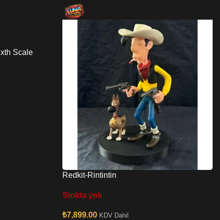
xth Scale
Redkit-Rintintin
Stokta yok
₺
7,899.00
KDV Dahil