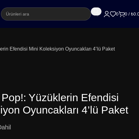
argo
0
0
/
₺
0.
erin Efendisi Mini Koleksiyon Oyuncakları 4’lü Paket
 Pop!: Yüzüklerin Efendisi
iyon Oyuncakları 4’lü Paket
ahil