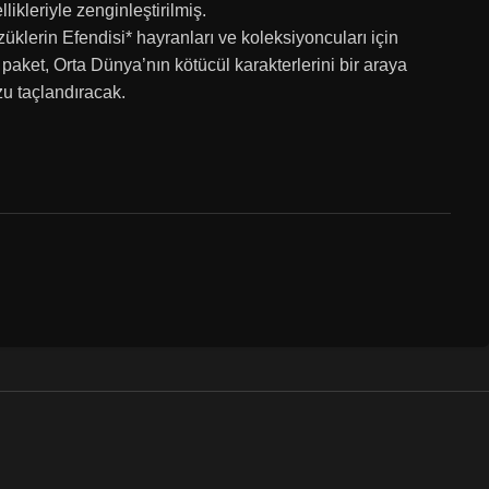
llikleriyle zenginleştirilmiş.
üklerin Efendisi* hayranları ve koleksiyoncuları için
aket, Orta Dünya’nın kötücül karakterlerini bir araya
u taçlandıracak.