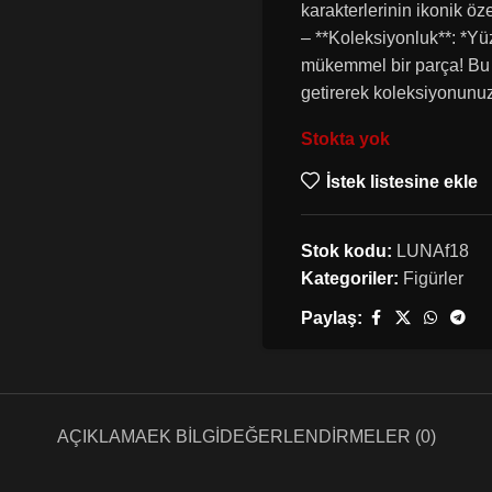
karakterlerinin ikonik öze
– **Koleksiyonluk**: *Yüz
mükemmel bir parça! Bu p
getirerek koleksiyonunuz
Stokta yok
İstek listesine ekle
Stok kodu:
LUNAf18
Kategoriler:
Figürler
Paylaş:
AÇIKLAMA
EK BILGI
DEĞERLENDIRMELER (0)