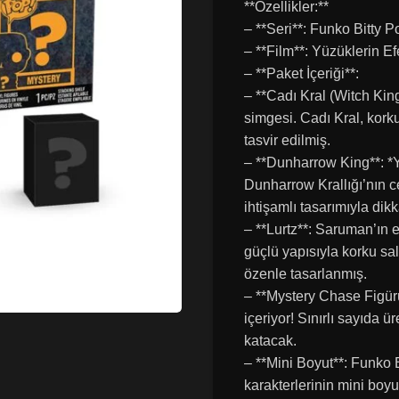
**Özellikler:**
– **Seri**: Funko Bitty P
– **Film**: Yüzüklerin Ef
– **Paket İçeriği**:
– **Cadı Kral (Witch Kin
simgesi. Cadı Kral, kork
tasvir edilmiş.
– **Dunharrow King**: *Y
Dunharrow Krallığı’nın c
ihtişamlı tasarımıyla dikk
– **Lurtz**: Saruman’ın e
güçlü yapısıyla korku salı
özenle tasarlanmış.
– **Mystery Chase Figür
içeriyor! Sınırlı sayıda ü
katacak.
– **Mini Boyut**: Funko B
karakterlerinin mini boyut