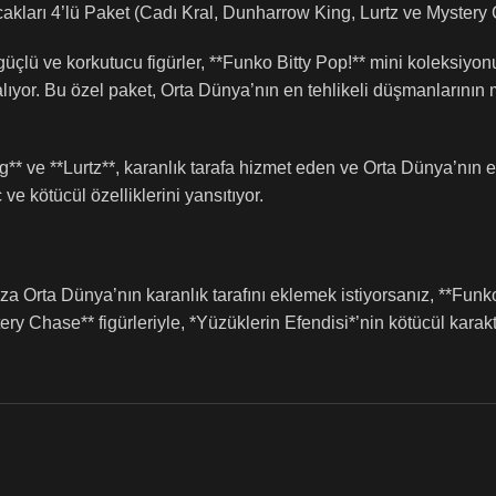
akları 4’lü Paket (Cadı Kral, Dunharrow King, Lurtz ve Mystery
güçlü ve korkutucu figürler, **Funko Bitty Pop!** mini koleksiyonu
lıyor. Bu özel paket, Orta Dünya’nın en tehlikeli düşmanlarının
* ve **Lurtz**, karanlık tarafa hizmet eden ve Orta Dünya’nın en 
ve kötücül özelliklerini yansıtıyor.
a Orta Dünya’nın karanlık tarafını eklemek istiyorsanız, **Funk
ry Chase** figürleriyle, *Yüzüklerin Efendisi*’nin kötücül karakt