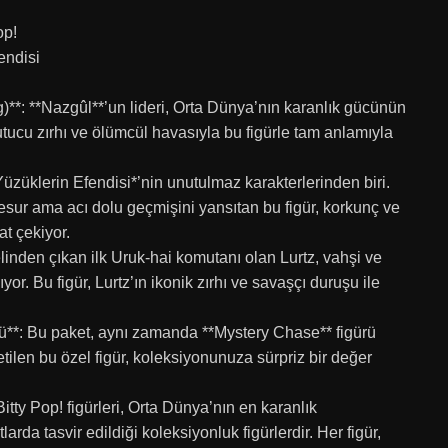
op!
endisi
g)**: **Nazgûl**’un lideri, Orta Dünya’nın karanlık gücünün
utucu zırhı ve ölümcül havasıyla bu figürle tam anlamıyla
üzüklerin Efendisi*’nin unutulmaz karakterlerinden biri.
esur ama acı dolu geçmişini yansıtan bu figür, korkunç ve
at çekiyor.
linden çıkan ilk Uruk-hai komutanı olan Lurtz, vahşi ve
yor. Bu figür, Lurtz’ın ikonik zırhı ve savaşçı duruşu ile
ü**: Bu paket, aynı zamanda **Mystery Chase** figürü
retilen bu özel figür, koleksiyonunuza sürpriz bir değer
itty Pop! figürleri, Orta Dünya’nın en karanlık
larda tasvir edildiği koleksiyonluk figürlerdir. Her figür,