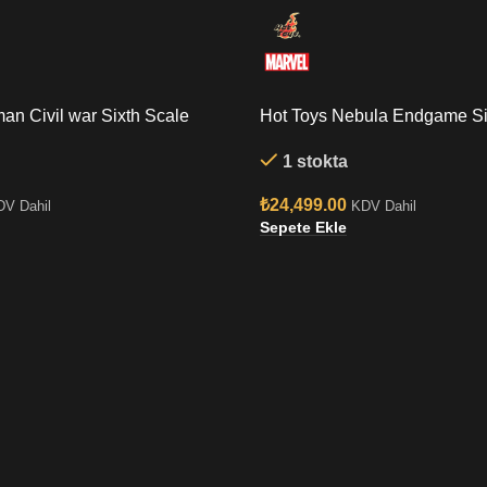
an Civil war Sixth Scale
Hot Toys Nebula Endgame Si
Figure
1 stokta
₺
24,499.00
DV Dahil
KDV Dahil
Sepete Ekle