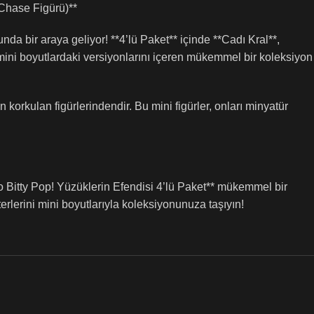
 Chase Figürü)**
nda bir araya geliyor! **4’lü Paket** içinde **Cadı Kral**,
 mini boyutlardaki versiyonlarını içeren mükemmel bir koleksiyon
korkulan figürlerindendir. Bu mini figürler, onları minyatür
o Bitty Pop! Yüzüklerin Efendisi 4’lü Paket** mükemmel bir
erlerini mini boyutlarıyla koleksiyonunuza taşıyın!