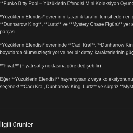
**Funko Bitty Pop! – Yüzüklerin Efendisi Mini Koleksiyon Oyunc
*Yüzüklerin Efendisi* evreninin karanlık tarafını temsil eden en 
**Dunharrow King**, **Lurtz** ve **Mystery Chase Figürü** yer a
parçası!
*Yüzüklerin Efendisi* evreninde **Cadı Kral**, **Dunharrow King*
boyutlarda ölümsüzleştiriyor ve her bir detay, karakterlerinin güç 
**Fiyat:** (Fiyatı satış noktasına göre değişebilir)
Eğer **Yüzüklerin Efendisi** hayranıysanız veya koleksiyonunuz
seçenek! **Cadı Kral, Dunharrow King, Lurtz** ve sürpriz **Myste
İlgili ürünler