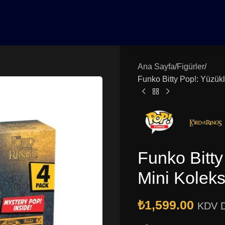
0₺ Üzeri Siparişlerinizde Vade Farksız 3 Taksit | Ücretsiz K
Ana Sayfa
Figürler
Funko Bitty Pop!: Yüzükl
Funko Bitty
Mini Koleks
₺
1,599.00
KDV D