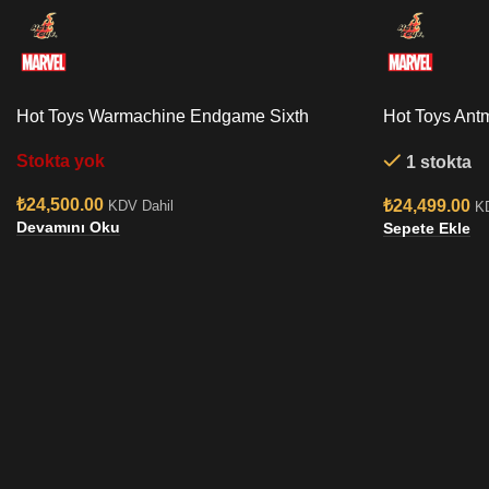
Hot Toys Warmachine Endgame Sixth
Hot Toys Antm
Scale Figure
Figure
Stokta yok
1 stokta
₺
24,500.00
₺
24,499.00
KDV Dahil
K
Devamını Oku
Sepete Ekle