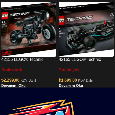
42155 LEGO® Technic
42165 LEGO® Technic
BATMAN BATCYCLE
Mercedes-AMG F1 W14 E
Stokta yok
Stokta yok
Performance Pull-Back
₺
2,299.00
₺
1,699.00
KDV Dahil
KDV Dahil
Devamını Oku
Devamını Oku