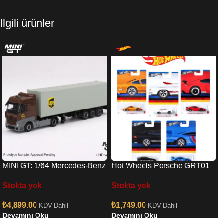
İlgili ürünler
MINI GT: 1/64 Mercedes-Benz
Hot Wheels Porsche GRT01
Actros w/ 40 Ft Container ”
Stokta yok
Stokta yok
UPS Europe”
₺
1,749.00
₺
4,899.00
KDV Dahil
KDV Dahil
Devamını Oku
Devamını Oku