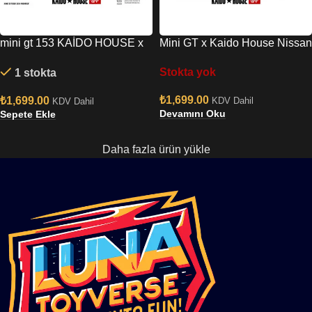
mini gt 153 KAİDO HOUSE x
Mini GT x Kaido House Nissan
MINI GT CHEVROLET
Skyline GT-R (R34) 1/64 Ölçek
Stokta yok
1 stokta
SILVERADO MİZU DİECAST
Diecast Model
₺
1,699.00
₺
1,699.00
KDV Dahil
KDV Dahil
Devamını Oku
Sepete Ekle
Daha fazla ürün yükle