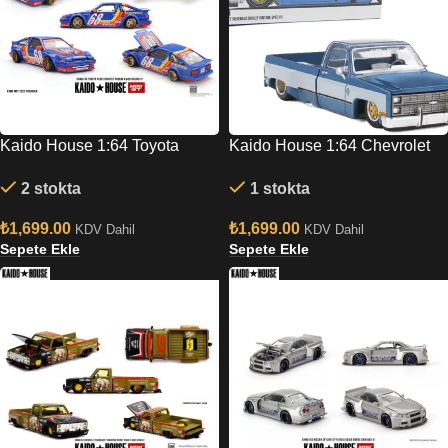
Kaido House 1:64 Toyota
Kaido House 1:64 Chevrolet
AE86 Sprinter Trueno Kaido
Silverado Dually Vintage Spec
2 stokta
1 stokta
Racing V1
V1
₺
1,699.00
₺
1,699.00
KDV Dahil
KDV Dahil
Sepete Ekle
Sepete Ekle