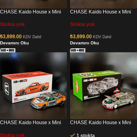
CHASE Kaido House x Mini
CHASE Kaido House x Mini
GT Honda Civic EF Kanjo V1
GT Nissan Skyline GT-R R33
Stokta yok
Stokta yok
Active Carbon R
₺
3,899.00
₺
3,899.00
KDV Dahil
KDV Dahil
Devamını Oku
Devamını Oku
CHASE Kaido House x Mini
CHASE Kaido House x Mini
GT Honda NSX Kaido Racing
GT Nissan Skyline GT-R R33
Stokta yok
1 stokta
V1
Imai Racing V1