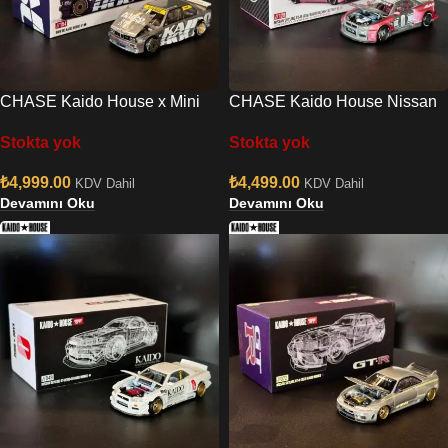
CHASE Kaido House x Mini
CHASE Kaido House Nissan
GT BMW M3 E30 Kaido Works
Skyline GT-R (R34) KAIDO
Stokta yok
Stokta yok
V1
RACING FACTORY V1 128
₺
4,999.00
₺
4,499.00
KDV Dahil
KDV Dahil
Devamını Oku
Devamını Oku