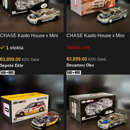
CHASE Kaido House x Mini
CHASE Kaido House x Mini
GT Nissan Skyline GT-R R33
GT Nissan Skyline GT-R R33
Stokta yok
1 stokta
GREDDY GR33 V1
DAI33 V1
₺
3,899.00
₺
3,899.00
KDV Dahil
KDV Dahil
Devamını Oku
Sepete Ekle