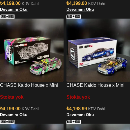
₺
4,199.00
₺
4,199.00
KDV Dahil
KDV Dahil
Devamını Oku
Devamını Oku
CHASE Kaido House x Mini
CHASE Kaido House x Mini
GT Nissan Skyline GT-R R33
GT Honda NSX Evasive V2
Stokta yok
Stokta yok
HKS V1
₺
4,199.00
₺
4,198.99
KDV Dahil
KDV Dahil
Devamını Oku
Devamını Oku