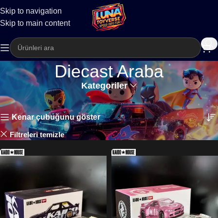
Skip to navigation
Kargo
Skip to main content
Diecast Araba
Kategoriler
Ana Sayfa
Diecast Araba
51 sonuçtan 1-24 arası gösteriliyor
Kenar çubuğunu göster
Kaido
Filtreleri temizle