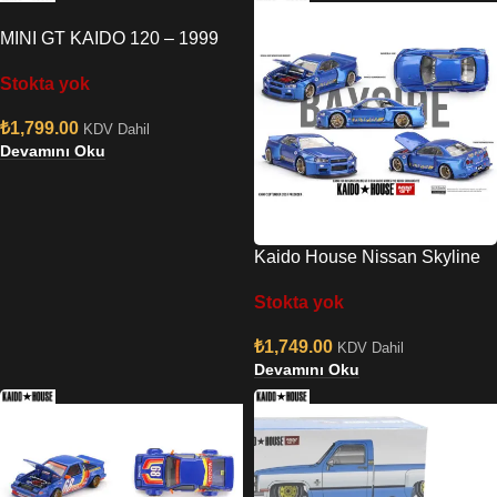
MINI GT KAIDO 120 – 1999
NISSAN SKYLINE GT-R
Stokta yok
(R34) KAIDO WORKS V2
₺
1,799.00
KDV Dahil
Devamını Oku
Kaido House Nissan Skyline
GT-R R34 – Kaido Works
Stokta yok
Shinjuku V2
₺
1,749.00
KDV Dahil
Devamını Oku