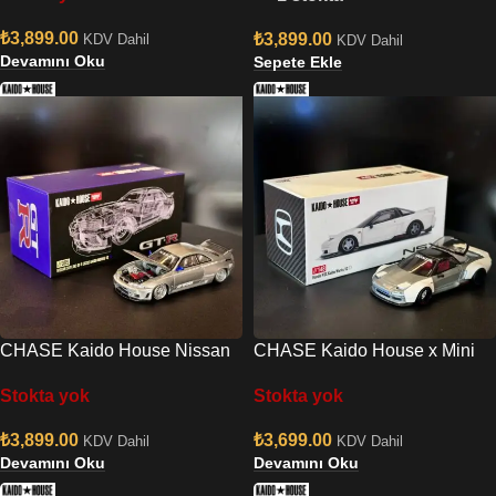
₺
3,899.00
₺
3,899.00
KDV Dahil
KDV Dahil
Devamını Oku
Sepete Ekle
CHASE Kaido House Nissan
CHASE Kaido House x Mini
Skyline GT-R R33 Kaido
GT Honda NSX Kaido Works
Stokta yok
Stokta yok
Works V2
V2
₺
3,899.00
₺
3,699.00
KDV Dahil
KDV Dahil
Devamını Oku
Devamını Oku