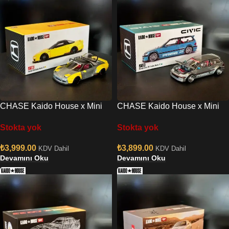
CHASE Kaido House x Mini
CHASE Kaido House x Mini
GT Honda NSX (NA1) Kaido
GT Honda Civic (EF) Kaido
Stokta yok
Stokta yok
Works V2
Works V1
₺
3,999.00
₺
3,899.00
KDV Dahil
KDV Dahil
Devamını Oku
Devamını Oku