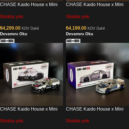
CHASE Kaido House x Mini
CHASE Kaido House x Mini
GT Nissan Skyline GT-R R34
GT Nissan Skyline GT-R R33
Stokta yok
Stokta yok
Kaido Works
Kaido Works
₺
4,299.00
₺
4,199.00
KDV Dahil
KDV Dahil
Devamını Oku
Devamını Oku
CHASE Kaido House x Mini
CHASE Kaido House x Mini
GT Nissan Skyline GT-R R34
GT Nissan Skyline GT-R R34
Stokta yok
Stokta yok
Kaido Works V2 AERO –
Shinjuku V1
Japan Police