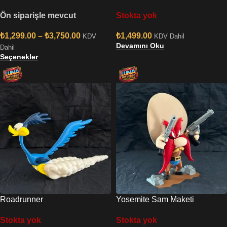
Ön siparişle mevcut
Stokta yok
₺
1,299.00
–
₺
3,750.00
₺
1,499.00
KDV
KDV Dahil
Devamını Oku
Dahil
Seçenekler
Roadrunner
Yosemite Sam Maketi
Stokta yok
Stokta yok