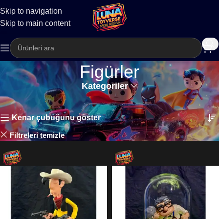
Skip to navigation
Kargo
Skip to main content
Figürler
Kategoriler
Ana Sayfa
Figürler
8 sonucun tümü gösteriliyor
Kenar çubuğunu göster
Luna Toyverse
Filtreleri temizle