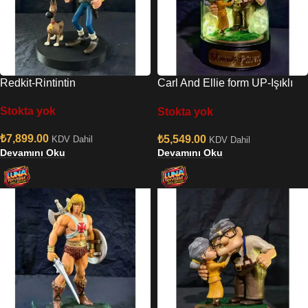
Redkit-Rintintin
Carl And Ellie form UP-Işıklı
Bulut Diaroması
Stokta yok
Stokta yok
₺
7,899.00
₺
5,549.00
KDV Dahil
KDV Dahil
Devamını Oku
Devamını Oku